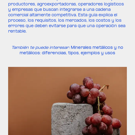
productores, agroexportadoras, operadores logísticos
y empresas que buscan integrarse a una cadena
comercial altamente competitiva. Esta guía explica el
proceso, los requisitos, los mercados, los costos y los
errores que deben evitarse para que una operación sea
rentable.
También te puede interesar:
Minerales metálicos y no
metálicos: diferencias, tipos, ejemplos y usos